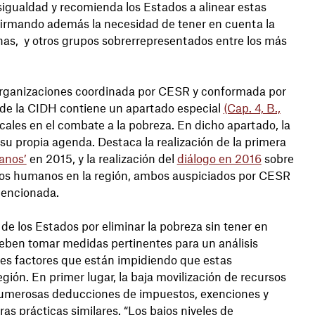
desigualdad y recomienda los Estados a alinear estas
firmando además la necesidad de tener en cuenta la
nas, y otros grupos sobrerrepresentados entre los más
 organizaciones coordinada por CESR y conformada por
e de la CIDH contiene un apartado especial
(Cap. 4, B.,
fiscales en el combate a la pobreza. En dicho apartado, la
su propia agenda. Destaca la realización de la primera
manos’
en 2015, y la realización del
diálogo en 2016
sobre
echos humanos en la región, ambos auspiciados por CESR
 mencionada.
 de los Estados por eliminar la pobreza sin tener en
 deben tomar medidas pertinentes para un análisis
 tres factores que están impidiendo que estas
egión. En primer lugar, la baja movilización de recursos
 numerosas deducciones de impuestos, exenciones y
tras prácticas similares. “Los bajos niveles de