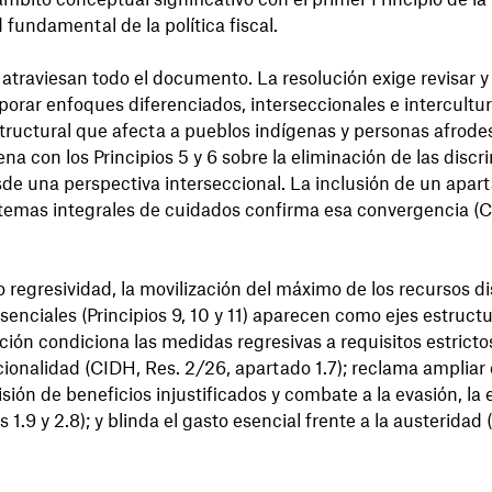
undamental de la política fiscal.
 atraviesan todo el documento. La resolución exige revisar y 
orar enfoques diferenciados, interseccionales e intercultur
estructural que afecta a pueblos indígenas y personas afrod
uena con los Principios 5 y 6 sobre la eliminación de las disc
de una perspectiva interseccional. La inclusión de un apar
stemas integrales de cuidados confirma esa convergencia (C
o regresividad, la movilización del máximo de los recursos di
senciales (Principios 9, 10 y 11) aparecen como ejes estruct
lución condiciona las medidas regresivas a requisitos estrict
ionalidad (CIDH, Res. 2/26, apartado 1.7); reclama ampliar 
sión de beneficios injustificados y combate a la evasión, la e
s 1.9 y 2.8); y blinda el gasto esencial frente a la austerida