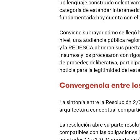
un lenguaje construido colectivamen
categoría de estándar interamer
fundamentada hoy cuenta con el re
Conviene subrayar cómo se llegó h
nivel, una audiencia pública region
y la REDESCA abrieron sus puertas
insumos y los procesaron con rigo
de proceder, deliberativa, particip
noticia para la legitimidad del es
Convergencia entre los
La sintonía entre la Resolución 2/
arquitectura conceptual comparti
La resolución abre su parte resolut
compatibles con las obligaciones 
apartados 1.1 y 1.2). Comparte un á