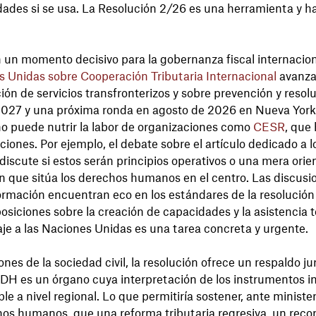
dades si se usa. La Resolución 2/26 es una herramienta y ha
en un momento decisivo para la gobernanza fiscal internacio
 Unidas sobre Cooperación Tributaria Internacional
avanzan
ción de servicios transfronterizos y sobre prevención y resol
2027 y una próxima ronda en agosto de 2026 en Nueva York y
no puede nutrir la labor de organizaciones como
CESR
, que
ciones. Por ejemplo, el debate sobre el artículo dedicado a
 discute si estos serán principios operativos o una mera orien
n que sitúa los derechos humanos en el centro. Las discusio
ormación encuentran eco en los estándares de la resolución 
disposiciones sobre la creación de capacidades y la asistencia
aje a las Naciones Unidas es una tarea concreta y urgente.
ones de la sociedad civil, la resolución ofrece un respaldo j
 CIDH es un órgano cuya interpretación de los instrumentos
 a nivel regional. Lo que permitiría sostener, ante ministe
hos humanos, que una reforma tributaria regresiva, un reco