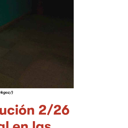
rkgoz/)
lución 2/26
al en las