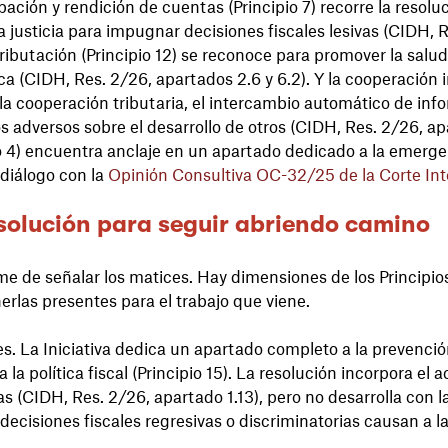
pación y rendición de cuentas (Principio 7) recorre la resoluci
la justicia para impugnar decisiones fiscales lesivas (CIDH, R
 tributación (Principio 12) se reconoce para promover la salu
a (CIDH, Res. 2/26, apartados 2.6 y 6.2). Y la cooperación i
 la cooperación tributaria, el intercambio automático de inf
adversos sobre el desarrollo de otros (CIDH, Res. 2/26, apar
io 4) encuentra anclaje en un apartado dedicado a la emerge
 diálogo con la
Opinión Consultiva OC-32/25 de la Corte In
esolución para seguir abriendo camino
e de señalar los matices. Hay dimensiones de los Principio
rlas presentes para el trabajo que viene.
es. La Iniciativa dedica un apartado completo a la prevención
 política fiscal (Principio 15). La resolución incorpora el acc
 (CIDH, Res. 2/26, apartado 1.13), pero no desarrolla con
 decisiones fiscales regresivas o discriminatorias causan a 