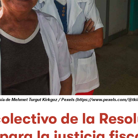
tesía de Mehmet Turgut Kirkgoz / Pexels (https://www.pexels.com/@tki
olectivo de la Reso
para la justicia fisc