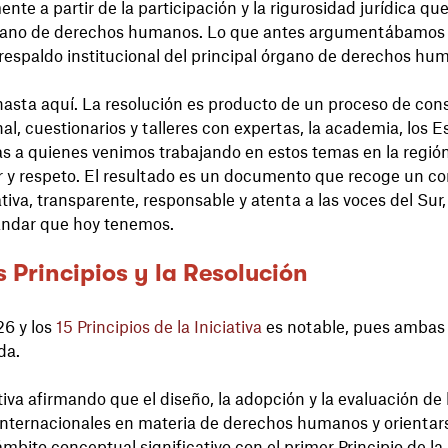
te a partir de la participación y la rigurosidad jurídica que
icano de derechos humanos. Lo que antes argumentábamos
spaldo institucional del principal órgano de derechos hum
asta aquí. La resolución es producto de un proceso de cons
al, cuestionarios y talleres con expertas, la academia, los E
 a quienes venimos trabajando en estos temas en la región
r y respeto. El resultado es un documento que recoge un co
ativa, transparente, responsable y atenta a las voces del Sur
tándar que hoy tenemos.
 Principios y la Resolución
26 y los
15 Principios de la Iniciativa
es notable, pues ambas
da.
iva afirmando que el diseño, la adopción y la evaluación de l
internacionales en materia de derechos humanos y orientars
mbito conceptual significativo con el primer Principio de la In